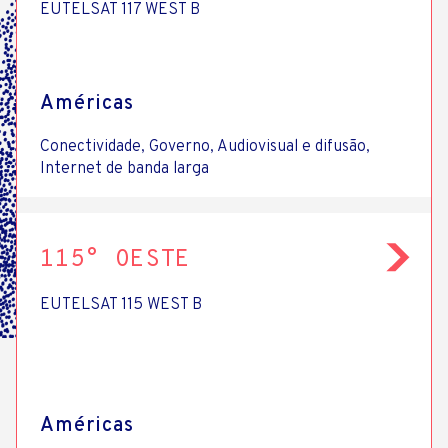
SATÉLITE
EUTELSAT 117 WEST B
Américas
Conectividade, Governo, Audiovisual e difusão,
Internet de banda larga
115° OESTE
EUTELSAT 115 WEST B
Américas