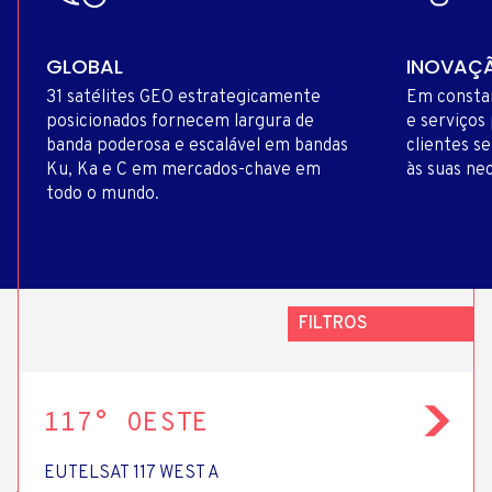
GLOBAL
INOVAÇ
31 satélites GEO estrategicamente
Em constan
posicionados fornecem largura de
e serviços
banda poderosa e escalável em bandas
clientes s
Ku, Ka e C em mercados-chave em
às suas ne
todo o mundo.
FILTROS
FILTROS
117° OESTE
REGIÃO
SERVIÇOS
EUTELSAT 117 WEST A