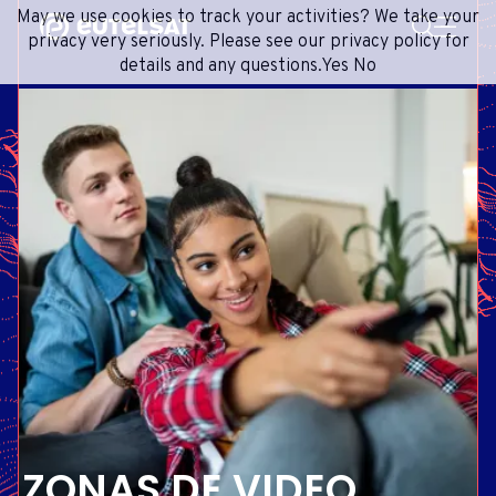
BUSCAR
May we use cookies to track your activities? We take your
Content
Menu
Footer
privacy very seriously. Please see our privacy policy for
details and any questions.
Yes
No
SERVICIOS SATELITALES
EXTRANET
FRENCH
RED DE SATÉLITES
ADVANCE PORTAL
ENGLISH
ONEWEB LEO PARTNER PORTAL
PORTUGUESE
GRUPO
SPANISH
INVERSORES
MEDIOS
CONTACTO
ZONAS DE VIDEO