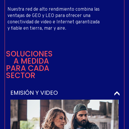
Nuestra red de alto rendimiento combina las
ventajas de GEO y LEO para ofrecer una
conectividad de video e Internet garantizada
y fiable en tierra, mar y aire.
S
O
L
U
C
I
O
N
E
S
A
M
E
D
I
D
A
P
A
R
A
C
A
D
A
S
E
C
T
O
R
EMISIÓN Y VIDEO