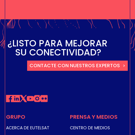
¿
L
I
S
T
O
P
A
R
A
M
E
J
O
R
A
R
S
U
C
O
N
E
C
T
I
V
I
D
A
D
?
CONTACTE CON NUESTROS EXPERTOS
GRUPO
PRENSA Y MEDIOS
ACERCA DE EUTELSAT
CENTRO DE MEDIOS