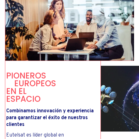
P
I
O
N
E
R
O
S
E
U
R
O
P
E
O
S
E
N
E
L
E
S
P
A
C
I
O
Combinamos innovación y experiencia
para garantizar el éxito de nuestros
clientes
Eutelsat es líder global en