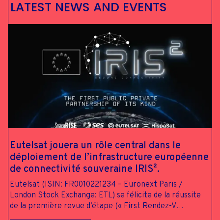
L
A
T
E
S
T
N
E
W
S
A
N
D
E
V
E
N
T
S
Eutelsat jouera
un rôle
central dans le
déploiement de
l’infrastructure
européenne
de
connectivité
souveraine
IRIS².
Eutelsat (ISIN: FR0010221234 – Euronext Paris /
London Stock Exchange: ETL) se félicite de la réussite
de la première revue d’étape (« First Rendez-V…