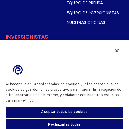
EQUIPO DE PRENSA
EQUIPO DE INVERSIONISTAS
NUESTRAS OFICINAS
INVERSIONISTAS
COTIZACIÓN BURSÁTIL E
INFORMACIÓN
INFORMACIÓN FINANCIERA
INFORMACIÓN REGULADA
ACCIONISTAS
Al hacer clic en “Aceptar todas las cookies”, usted acepta que las
cookies se guarden en su dispositivo para mejorar la navegación del
sitio, analizar el uso del mismo, y colaborar con nuestros estudios
POLÍTICA DE PRIVACIDAD
POLÍTICA DE COOKIES
para marketing.
Cookie Policy
CONFIGURACIÓN DE COOKIES
TÉRMINOS Y CONDICIONES DE USO DEL SITIO WEB
Aceptar todas las cookies
INFORMACIÓN DEL SITIO WEB
ES
DIVULGACIÓN DE INFORMACIÓN SOBRE SEGURIDAD
SIGN IN
Rechazarlas todas