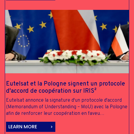
Eutelsat et la
Pologne signent
un protocole
d'accord de
coopération
sur IRIS²
Eutelsat annonce la signature d'un protocole d'accord
(Memorandum of Understanding – MoU) avec la Pologne
afin de renforcer leur coopération en faveu…
LEARN MORE