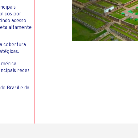
incipais
blicos por
tindo acesso
ireta altamente
a cobertura
atégicas.
 América
incipais redes
do Brasil e da