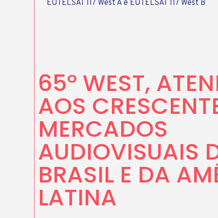
EUTELSAT 117 West A e EUTELSAT 117 West B
65º WEST, ATE
AOS CRESCENT
MERCADOS
AUDIOVISUAIS 
BRASIL E DA AM
LATINA