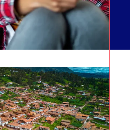
CA
IO