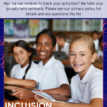
RECHERCHE
May we use cookies to track your activities? We take your
Contenu
Menu
Pied de page
privacy very seriously. Please see our privacy policy for
details and any questions.
Yes
No
SERVICES SATELLITE
EXTRANET
FRANÇAIS
RÉSEAU SATELLITAIRE
ADVANCE PORTAL
ANGLAIS
ONEWEB LEO PARTNER PORTAL
PORTUGUESE
GROUPE
ESPAGNOL
INVESTISSEURS
MÉDIAS
CONTACTEZ-NOUS
INCLUSION