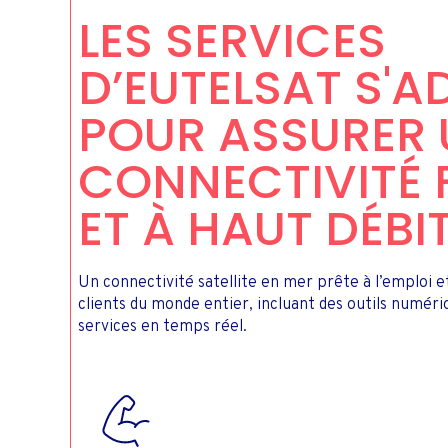
LES SERVICES
D’EUTELSAT S'
POUR ASSURER 
CONNECTIVITÉ F
ET À HAUT DÉBI
Un connectivité satellite en mer prête à l’emploi 
clients du monde entier, incluant des outils numéri
services en temps réel.