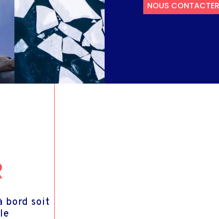
PÊCHE COMMERCI
NOUS CONTACTE
ROUT
TV & INTERNET PME &
ONTACTS INVESTISSEURS
DOMESTIQUE
R
à bord soit
le