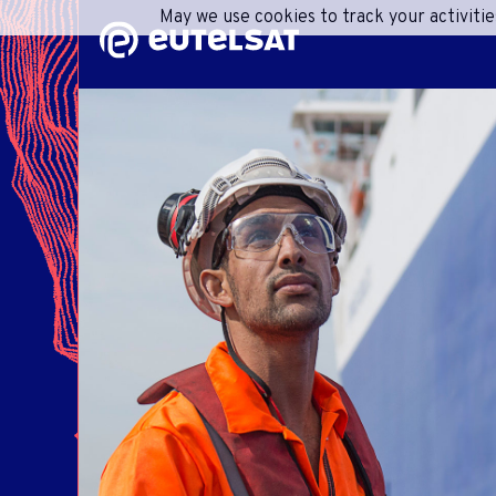
May we use cookies to track your activitie
Contenu
Menu
Pied de page
R
A
CONS
IN
RESPO
INFO
CENT