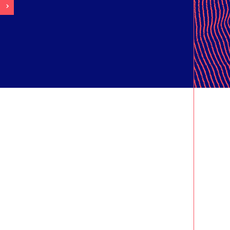
ALE
R
IER