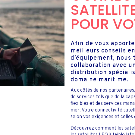
SATELLIT
POUR VO
Afin de vous apport
meilleurs conseils en
d’équipement, nous t
collaboration avec u
distribution spécialis
domaine maritime.
Aux côtés de nos partenaires
de services tels que de la ca
flexibles et des services man
mer. Votre connectivité satel
selon vos exigences et celles 
Découvrez comment les satell
les satellites LEO à faible lat