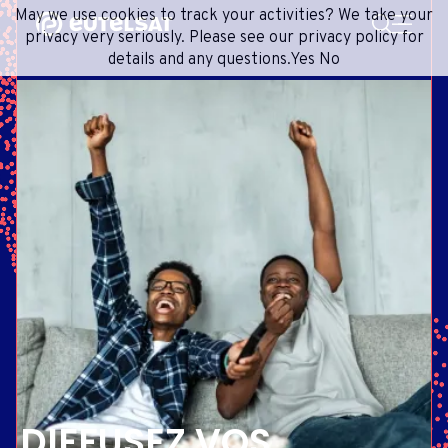
RECHERCHE
May we use cookies to track your activities? We take your
Contenu
Menu
Pied de page
privacy very seriously. Please see our privacy policy for
details and any questions.
Yes
No
SERVICES SATELLITE
EXTRANET
FRANÇAIS
RÉSEAU SATELLITAIRE
ADVANCE PORTAL
ANGLAIS
ONEWEB LEO PARTNER PORTAL
PORTUGUESE
GROUPE
ESPAGNOL
INVESTISSEURS
MÉDIAS
CONTACTEZ-NOUS
DIFFUSEZ VOS