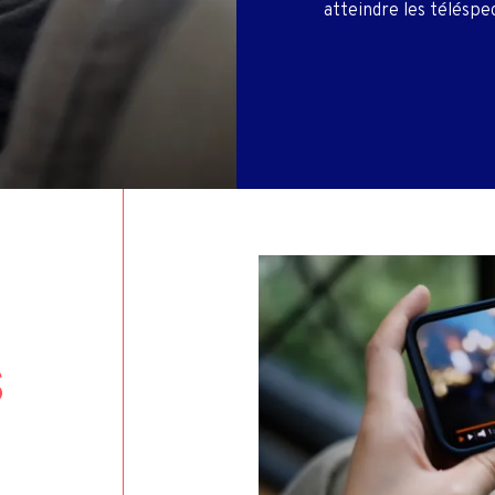
PÊCHE COMMERCI
atteindre les téléspe
ROUT
TV & INTERNET PME &
ONTACTS INVESTISSEURS
DOMESTIQUE
S