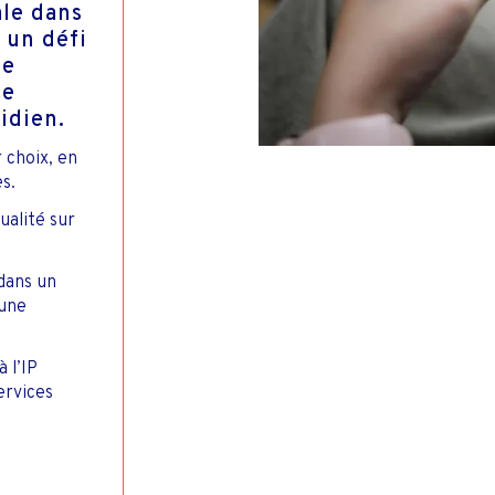
ale dans
 un défi
de
ce
idien.
 choix, en
s.
ualité sur
 dans un
 une
 l’IP
ervices