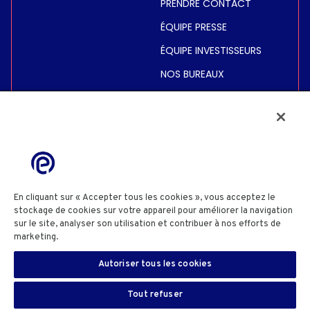
PRENDRE CONTACT
ÉQUIPE PRESSE
ÉQUIPE INVESTISSEURS
NOS BUREAUX
INVESTISSEURS
COURS DE BOURSE
INFORMATIONS FINANCIÈRES
INFORMATIONS
RÈGLEMENTÉES
En cliquant sur « Accepter tous les cookies », vous acceptez le
stockage de cookies sur votre appareil pour améliorer la navigation
ACTIONNAIRES
sur le site, analyser son utilisation et contribuer à nos efforts de
marketing.
Cookie Policy
POLITIQUE DE CONFIDENTIALITÉ
POLITIQUE COOKIES
Autoriser tous les cookies
PARAMÈTRES DES COOKIES
TERMES & CONDITIONS SITE
INFORMATIONS SITE
DIVULGATION SÉCURITÉ
FR
SIGN IN
Tout refuser
Copyright© 2025 Eutelsat Communications SA