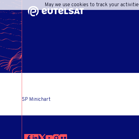
May we use cookies to track your activitie
Contenu
Menu
Pied de page
R
A
CONS
IN
RESPO
INFO
CENT
SP Minichart