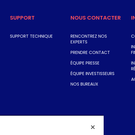
PÊCHE COMMERCI
ROUT
TV & INTERNET PME &
ONTACTS INVESTISSEURS
DOMESTIQUE
SUPPORT
NOUS CONTACTER
I
SUPPORT TECHNIQUE
RENCONTREZ NOS
C
EXPERTS
I
PRENDRE CONTACT
F
ÉQUIPE PRESSE
I
R
ÉQUIPE INVESTISSEURS
A
NOS BUREAUX