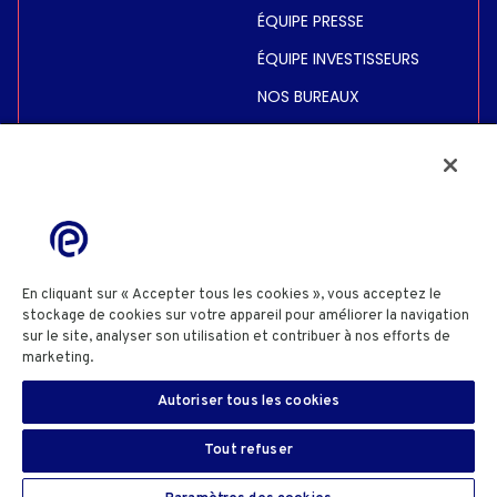
ÉQUIPE PRESSE
ÉQUIPE INVESTISSEURS
NOS BUREAUX
INVESTISSEURS
COURS DE BOURSE
INFORMATIONS FINANCIÈRES
INFORMATIONS
RÈGLEMENTÉES
En cliquant sur « Accepter tous les cookies », vous acceptez le
stockage de cookies sur votre appareil pour améliorer la navigation
ACTIONNAIRES
sur le site, analyser son utilisation et contribuer à nos efforts de
marketing.
Cookie Policy
POLITIQUE DE CONFIDENTIALITÉ
POLITIQUE COOKIES
Autoriser tous les cookies
PARAMÈTRES DES COOKIES
TERMES & CONDITIONS SITE
INFORMATIONS SITE
DIVULGATION SÉCURITÉ
FR
SIGN IN
Tout refuser
Copyright© 2025 Eutelsat Communications SA