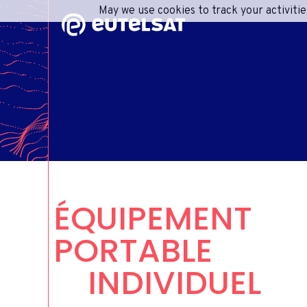
May we use cookies to track your activitie
Contenu
Menu
Pied de page
R
A
CONS
IN
ÉQUIPEMENT
RESPO
INFO
CENT
PORTABLE
INDIVIDUEL