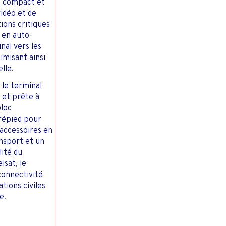
t compact et
vidéo et de
tions critiques
 en auto-
nal vers les
imisant ainsi
lle.
, le terminal
 et prête à
bloc
trépied pour
’accessoires en
nsport et un
lité du
sat, le
connectivité
tions civiles
e.