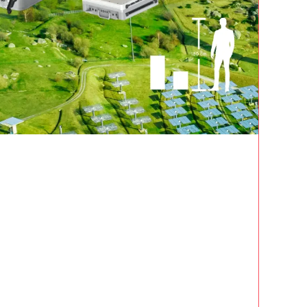
ALE
IER