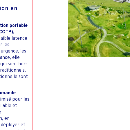
PÊCHE COMMERCI
ROUT
TV & INTERNET PME &
ONTACTS INVESTISSEURS
ion en
DOMESTIQUE
tion portable
(COTP),
aible latence
r les
d’urgence, les
ance, elle
qui sont hors
raditionnels,
ionnelle sont
ommande
timisé pour les
iable et
e
n, en
 déployer et