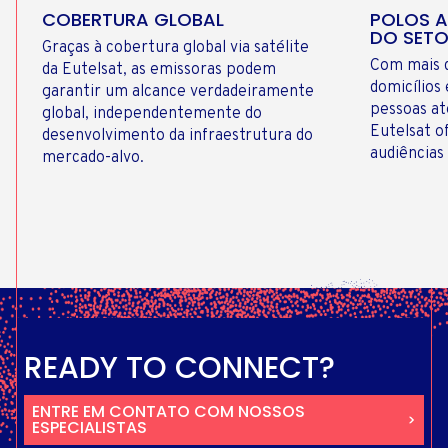
COBERTURA GLOBAL
POLOS A
DO SET
Graças à cobertura global via satélite
Com mais 
da Eutelsat, as emissoras podem
domicílios
garantir um alcance verdadeiramente
pessoas at
global, independentemente do
Eutelsat o
desenvolvimento da infraestrutura do
audiências
mercado-alvo.
READY TO CONNECT?
ENTRE EM CONTATO COM NOSSOS
ESPECIALISTAS