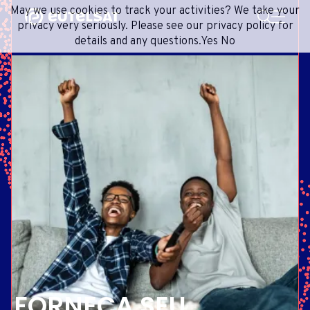
PESQUISA
May we use cookies to track your activities? We take your
Content
Menu
Footer
privacy very seriously. Please see our privacy policy for
details and any questions.
Yes
No
SERVIÇOS DE SATÉLITE
EXTRANET
FRENCH
REDE DE SATÉLITES
ADVANCE PORTAL
ENGLISH
ONEWEB LEO PARTNER PORTAL
PORTUGUESE
GRUPO
SPANISH
INVESTIDORES
MÍDIA
ENTRE EM CONTATO
FORNEÇA SEU