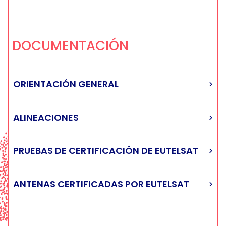
DOCUMENTACIÓN
ORIENTACIÓN GENERAL
NORMAS PARA ESTACIONES TERRENAS (EESS)
ACERCA DE LAS ALINEACIONES
ESVA
DESCRIPCIÓN GENERAL
GUÍAS DE FUNCIONAMIENTO DE LOS SISTEMAS
ALINEACIONES
EUTELSAT (ESOG)
HOMOLOGACIÓN
ANTENAS Y VSAT HOMOLOGADOS
AVISO INFORMATIVO OPERATIVO
CARACTERIZACIÓN
ANTENAS Y VSAT CARACTERIZADOS
PRUEBAS DE CERTIFICACIÓN DE EUTELSAT
SERVICIOS DE VSAT DE BANDA ANCHA DE
EUTELSAT
ANTENAS CERTIFICADAS POR EUTELSAT
TERMINALES INTERACTIVOS