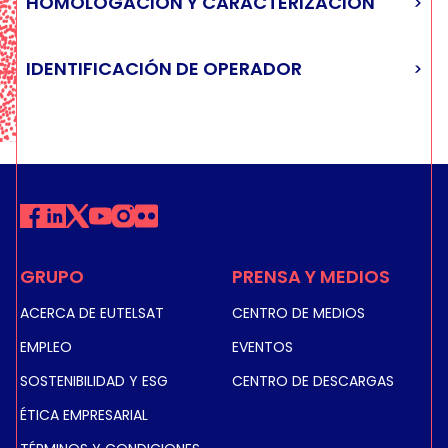
HOMOLOGACIÓN Y CARACTERIZACIÓN
PERMITIDA EN EL BORDE DEL HAZ Y LA
ACCEDER AL SEGMENTO ESPACIAL DE
ESTACIÓN TERRENA DE EUTELSAT ANTES DE
UBICACIÓN DEL SITIO?
EUTELSAT?
ACCEDER AL SEGMENTO ESPACIAL DE
EUTELSAT?
IDENTIFICACIÓN DE OPERADOR
¿CÓMO SE CALCULA LA EIRP MÁXIMA
¿CUÁL ES LA DIFERENCIA ENTRE UNA ANTENA
PERMITIDA, DADA LA DENSIDAD EIRP MÁXIMA
HOMOLOGADA/CARACTERIZADA Y UN VSAT
¿POR QUÉ Y CÓMO DEBEN LOS OPERADORES
PERMITIDA?
HOMOLOGADO/CARACTERIZADO?
DE VSAT PROPORCIONAR A EUTELSAT
ACTUALIZACIONES PERIÓDICAS DE LA
¿CUÁL ES EL COSTO DE UNA
UBICACIÓN DE SUS TERMINALES?
HOMOLOGACIÓN?
¿QUÉ ES UN UPPC?
GRUPO
PRENSA Y MEDIOS
ACERCA DE EUTELSAT
CENTRO DE MEDIOS
EMPLEO
EVENTOS
SOSTENIBILIDAD Y ESG
CENTRO DE DESCARGAS
ÉTICA EMPRESARIAL