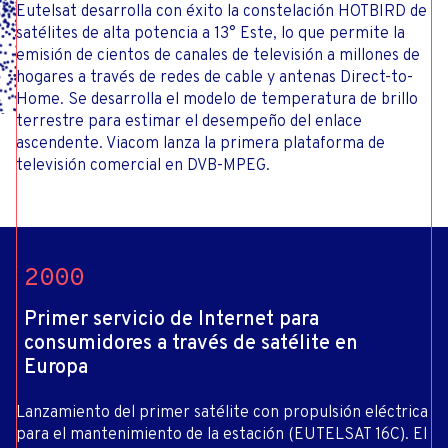
Eutelsat desarrolla con éxito la constelación HOTBIRD de
satélites de alta potencia a 13° Este, lo que permite la
emisión de cientos de canales de televisión a millones de
hogares a través de redes de cable y antenas Direct-to-
Home. Se desarrolla el modelo de temperatura de brillo
terrestre para estimar el desempeño del enlace
ascendente. Viacom lanza la primera plataforma de
televisión comercial en DVB-MPEG.
2000
Primer servicio de Internet para
consumidores a través de satélite en
Europa
Lanzamiento del primer satélite con propulsión eléctrica
para el mantenimiento de la estación (EUTELSAT 16C). El