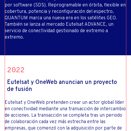
por software (SDS). Reprogramable en órbita, flexible en
cobertura, potencia y reconfiguración del espectro,
QUANTUM marca una nueva era en los satélites GEO.
También se lanza al mercado Eutelsat ADVANCE, un
servicio de conectividad gestionado de extremo a
extremo.
2022
Eutelsat y OneWeb anuncian un proyecto
de fusión
Eutelsat y OneWeb pretenden crear un actor global líder
en conectividad mediante una transacción de intercambio
de acciones. La transacción se completa tras un periodo
de colaboración cada vez más estrecha entre las
empresas, que comenzó con la adquisición por parte de