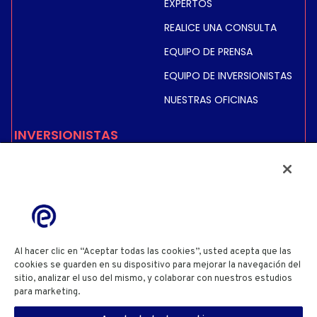
EXPERTOS
REALICE UNA CONSULTA
EQUIPO DE PRENSA
EQUIPO DE INVERSIONISTAS
NUESTRAS OFICINAS
INVERSIONISTAS
COTIZACIÓN BURSÁTIL E
INFORMACIÓN
INFORMACIÓN FINANCIERA
INFORMACIÓN REGULADA
ACCIONISTAS
Al hacer clic en “Aceptar todas las cookies”, usted acepta que las
cookies se guarden en su dispositivo para mejorar la navegación del
sitio, analizar el uso del mismo, y colaborar con nuestros estudios
POLÍTICA DE PRIVACIDAD
POLÍTICA DE COOKIES
para marketing.
Cookie Policy
CONFIGURACIÓN DE COOKIES
TÉRMINOS Y CONDICIONES DE USO DEL SITIO WEB