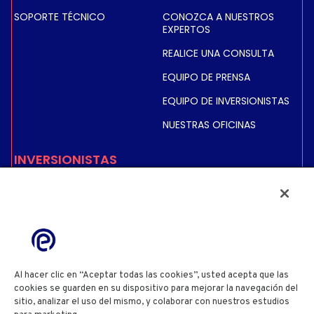
SOPORTE TÉCNICO
CONOZCA A NUESTROS
EXPERTOS
REALICE UNA CONSULTA
EQUIPO DE PRENSA
EQUIPO DE INVERSIONISTAS
NUESTRAS OFICINAS
INVERSIONISTAS
COTIZACIÓN BURSÁTIL E
INFORMACIÓN
INFORMACIÓN FINANCIERA
INFORMACIÓN REGULADA
ACCIONISTAS
Al hacer clic en “Aceptar todas las cookies”, usted acepta que las
cookies se guarden en su dispositivo para mejorar la navegación del
sitio, analizar el uso del mismo, y colaborar con nuestros estudios
POLÍTICA DE PRIVACIDAD
POLÍTICA DE COOKIES