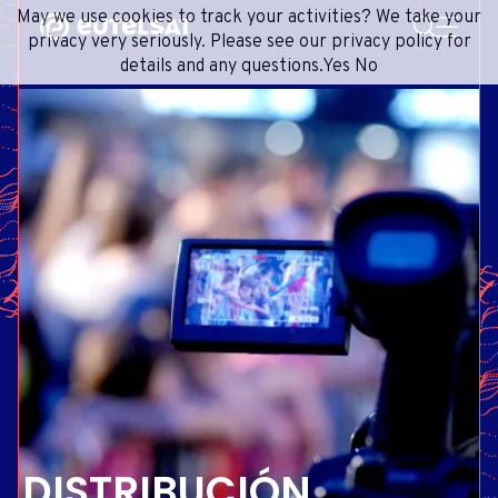
BUSCAR
May we use cookies to track your activities? We take your
Content
Menu
Footer
privacy very seriously. Please see our privacy policy for
details and any questions.
Yes
No
SERVICIOS SATELITALES
EXTRANET
FRENCH
RED DE SATÉLITES
ADVANCE PORTAL
ENGLISH
ONEWEB LEO PARTNER PORTAL
PORTUGUESE
GRUPO
SPANISH
INVERSORES
MEDIOS
CONTACTO
DISTRIBUCIÓN