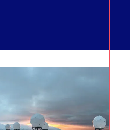
CA
ERA