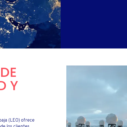
PES
POR CARRET
CONTACTOS PARA
SIÓN E INTERNET EN CASA
INVERSIONISTAS
 DE
D Y
 baja (LEO) ofrece
nde los clientes