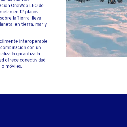
elación OneWeb LEO de
vuelan en 12 planos
obre la Tierra, lleva
laneta: en tierra, mar y
ácilmente interoperable
n combinación con un
ializada garantizada
red ofrece conectividad
as o móviles.