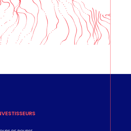
SERVICE
Connectivité
Gouvernement
Radiodiffusion et vidéo
NVESTISSEURS