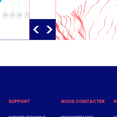
T B
REGIONS
Afrique
THALES ALENIA
MENA
DOWNLOAD PDF
SUPPORT
NOUS CONTACTER
I