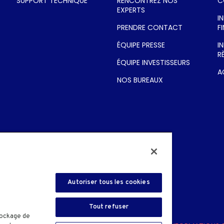
PS
SUPPORT TECHNIQUE
RENCONTREZ NOS
C
EXPERTS
I
PRENDRE CONTACT
F
ÉQUIPE PRESSE
I
R
ÉQUIPE INVESTISSEURS
A
NOS BUREAUX
Autoriser tous les cookies
EUTELSAT 8 WEST B KU-
Tout refuser
tockage de