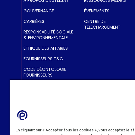
8° WEST COVERAGE MA
À PROPOS D'EUTELSAT
RESSOURCES MÉDIAS
GOUVERNANCE
ÉVÉNEMENTS
CARRIÈRES
CENTRE DE
TÉLÉCHARGEMENT
RESPONSABILITÉ SOCIALE
& ENVIRONNEMENTALE
ÉTHIQUE DES AFFAIRES
FOURNISSEURS T&C
CODE DÉONTOLOGIE
FOURNISSEURS
DÉCLARATION
ESCLAVAGE MODERNE
STRATÉGIE IMPOSITION
RU
EUTELSAT 8 WEST B KU-BAND MENA DOWNLINK
ALERTE PROFESSIONNELLE
En cliquant sur « Accepter tous les cookies », vous acceptez le s