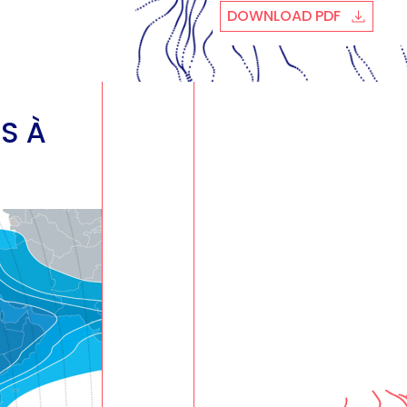
DOWNLOAD PDF
S À