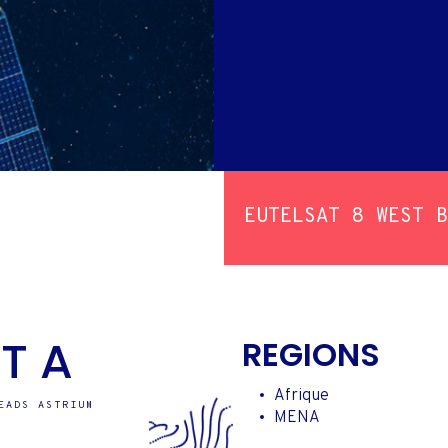
PÊCHE COMMERCI
ROUT
TV & INTERNET PME &
ONTACTS INVESTISSEURS
DOMESTIQUE
EUTELSAT 8 WEST B
T A
REGIONS
Afrique
EADS ASTRIUM
MENA