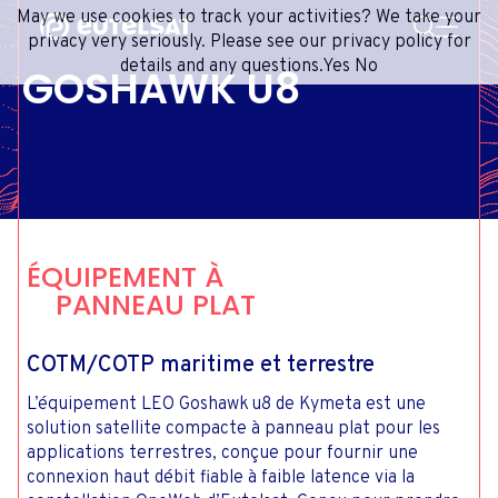
RECHERCHE
May we use cookies to track your activities? We take your
Contenu
Menu
Pied de page
privacy very seriously. Please see our privacy policy for
details and any questions.
Yes
No
GOSHAWK U8
SERVICES SATELLITE
EXTRANET
FRANÇAIS
RÉSEAU SATELLITAIRE
ADVANCE PORTAL
ANGLAIS
ONEWEB LEO PARTNER PORTAL
PORTUGUESE
GROUPE
ESPAGNOL
INVESTISSEURS
ÉQUIPEMENT À
MÉDIAS
PANNEAU PLAT
CONTACTEZ-NOUS
COTM/COTP maritime et terrestre
L’équipement LEO Goshawk u8 de Kymeta est une
solution satellite compacte à panneau plat pour les
applications terrestres, conçue pour fournir une
connexion haut débit fiable à faible latence via la