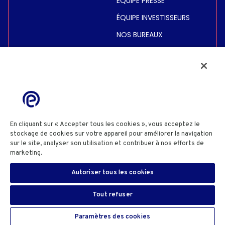
ÉQUIPE PRESSE
ÉQUIPE INVESTISSEURS
NOS BUREAUX
INVESTISSEURS
COURS DE BOURSE
INFORMATIONS FINANCIÈRES
INFORMATIONS
RÈGLEMENTÉES
En cliquant sur « Accepter tous les cookies », vous acceptez le
stockage de cookies sur votre appareil pour améliorer la navigation
ACTIONNAIRES
sur le site, analyser son utilisation et contribuer à nos efforts de
marketing.
Cookie Policy
POLITIQUE DE CONFIDENTIALITÉ
POLITIQUE COOKIES
Autoriser tous les cookies
PARAMÈTRES DES COOKIES
TERMES & CONDITIONS SITE
INFORMATIONS SITE
DIVULGATION SÉCURITÉ
FR
SIGN IN
Tout refuser
Copyright© 2025 Eutelsat Communications SA
Paramètres des cookies