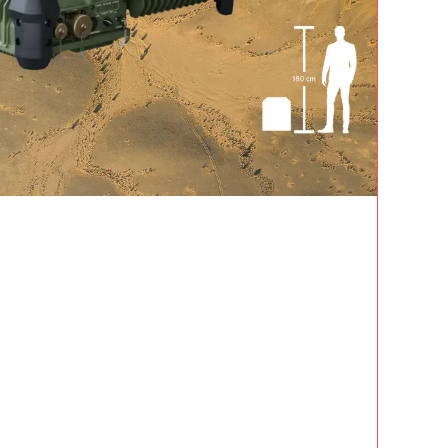
ALE
IER