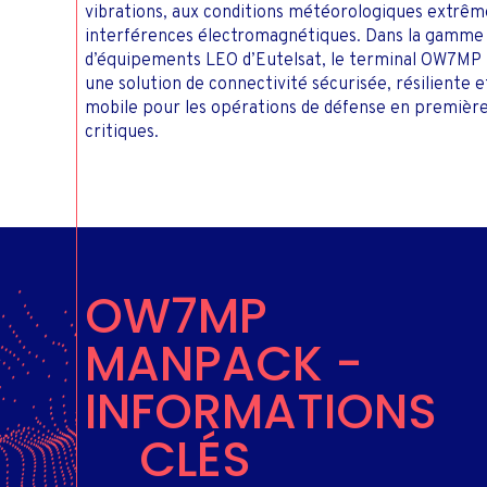
vibrations, aux conditions météorologiques extrêm
interférences électromagnétiques. Dans la gamme
d’équipements LEO d’Eutelsat, le terminal OW7MP
une solution de connectivité sécurisée, résiliente
mobile pour les opérations de défense en première
critiques.
OW7MP
MANPACK -
INFORMATIONS
CLÉS