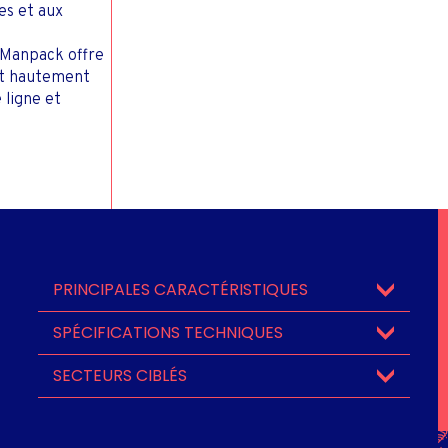
es et aux
 Manpack offre
 et hautement
 ligne et
PRINCIPALES CARACTÉRISTIQUES
SPÉCIFICATIONS TECHNIQUES
SECTEURS CIBLÉS