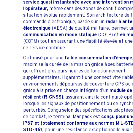
service quasi instantanée avec une intervention 
l’opérateur,
même dans des zones de conflit comple
situation évolue rapidement. Son architecture de f
commande électronique, basée sur un
radar à ante
électronique
(AESA) de qualité militaire, permet u
communication en mode statique
(COTP) et
en m
(COTM) tout en assurant une fiabilité élevée et une 
de service continue.
Optimisé pour une
faible consommation d’énergie
maximise la durée de la mission grâce à ses batteri
qui offrent plusieurs heures de fonctionnement
supplémentaires. Il garantit une connectivité fiable
environnements dépourvus de couverture GPS ou 
grâce à la prise en charge intégrée d’un
module de
résilient (R-GNSS)
, assurant ainsi la continuité op
lorsque les signaux de positionnement ou de synch
perturbés. Conçu selon des spécifications adaptées
de combat, le terminal Manpack est
conçu pour un
IP67 et totalement conforme aux normes MIL-STD
STD-461
, pour une résistance exceptionnelle aux c