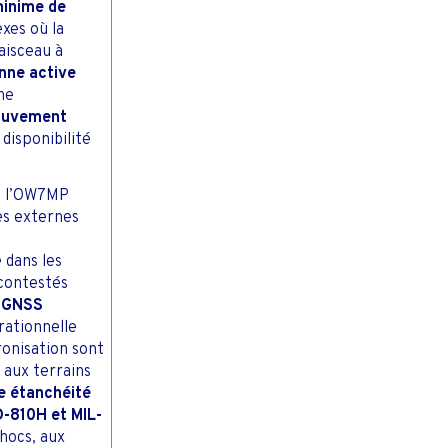
minime de
xes où la
aisceau à
nne active
ne
ouvement
disponibilité
, l’OW7MP
es externes
 dans les
contestés
 GNSS
érationnelle
ronisation sont
 aux terrains
e étanchéité
-810H et MIL-
hocs, aux