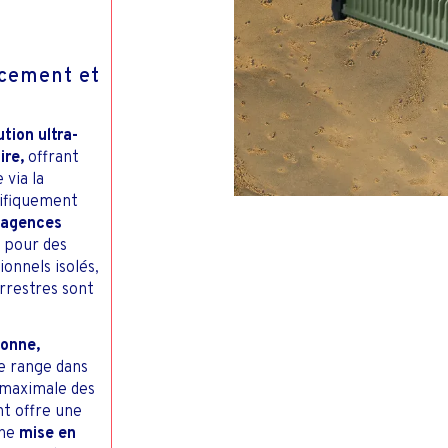
PÊCHE COMMERCI
ROUT
TV & INTERNET PME &
ONTACTS INVESTISSEURS
DOMESTIQUE
acement et
ution ultra-
ire,
offrant
 via la
cifiquement
d’agences
 pour des
onnels isolés,
rrestres sont
sonne,
e range dans
 maximale des
t offre une
une
mise en