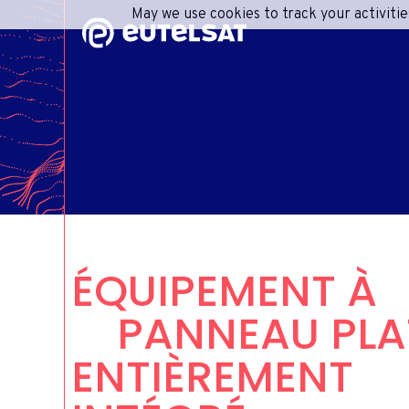
May we use cookies to track your activitie
Contenu
Menu
Pied de page
R
A
CONS
IN
ÉQUIPEMENT À
RESPO
INFO
CENT
PANNEAU PLA
ENTIÈREMENT