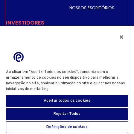
NOSSOS ESCRITÓRIOS
INVESTIDORES
PREÇO E INFORMAÇÕES
SOBRE AÇÕES
INFORMAÇÕES FINANCEIRAS
INFORMAÇÕES
REGULAMENTADAS
Ao clicar em "Aceitar todos os cookies", concorda com o
ACIONISTAS
armazenamento de cookies no seu dispositivo para melhorar a
navegação no site, analisar a utilização do site e ajudar nas nossas
iniciativas de marketing.
Cookie Policy
POLÍTICA DE PRIVACIDADE
POLÍTICA DE COOKIES
DEFINIÇÕES DE COOKIES
Aceitar todos os cookies
TERMOS E CONDIÇÕES DE UTILIZAÇÃO DO SITE
INFORMAÇÕES DO SITE
VULNERABILIDADES DE SEGURANÇA
PT
SIGN IN
Rejeitar Todos
Direitos de autor© 2025 Eutelsat Communications SA
Definições de cookies