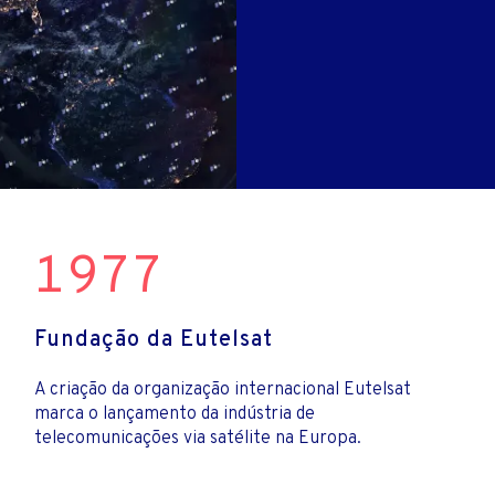
PES
RODOVIÁR
TERNET PARA RESIDÊNCIAS
TOS COM INVESTIDORES
1977
Fundação da Eutelsat
A criação da organização internacional Eutelsat
marca o lançamento da indústria de
telecomunicações via satélite na Europa.