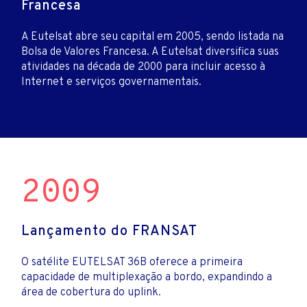
Francesa
A Eutelsat abre seu capital em 2005, sendo listada na
Bolsa de Valores Francesa. A Eutelsat diversifica suas
atividades na década de 2000 para incluir acesso à
Internet e serviços governamentais.
2009
Lançamento do FRANSAT
O satélite EUTELSAT 36B oferece a primeira
capacidade de multiplexação a bordo, expandindo a
área de cobertura do uplink.