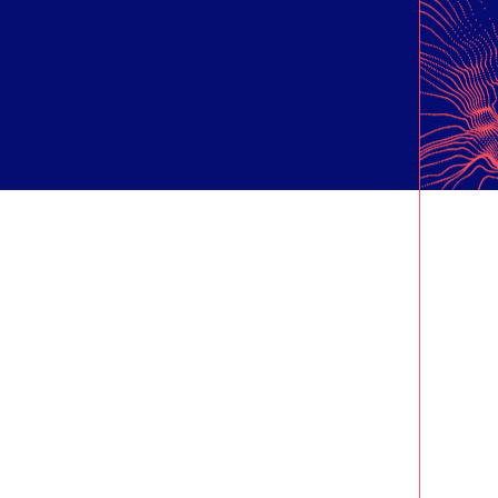
CA
IO