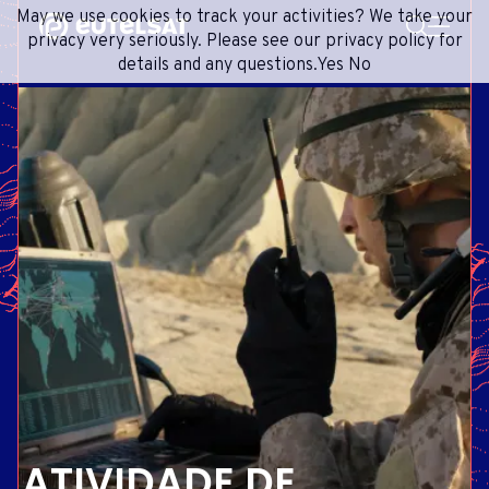
PESQUISA
May we use cookies to track your activities? We take your
Content
Menu
Footer
privacy very seriously. Please see our privacy policy for
details and any questions.
Yes
No
SERVIÇOS DE SATÉLITE
EXTRANET
FRENCH
REDE DE SATÉLITES
ADVANCE PORTAL
ENGLISH
ONEWEB LEO PARTNER PORTAL
PORTUGUESE
GRUPO
SPANISH
INVESTIDORES
MÍDIA
ENTRE EM CONTATO
ATIVIDADE DE