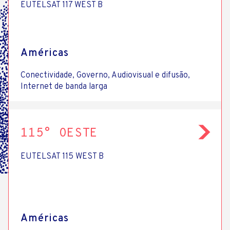
SATÉLITE
EUTELSAT 117 WEST B
Américas
Conectividade, Governo, Audiovisual e difusão,
Internet de banda larga
115° OESTE
EUTELSAT 115 WEST B
Américas