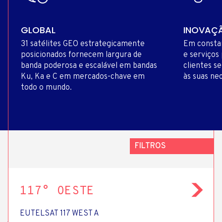
GLOBAL
INOVAÇ
31 satélites GEO estrategicamente
Em constan
posicionados fornecem largura de
e serviços
banda poderosa e escalável em bandas
clientes s
Ku, Ka e C em mercados-chave em
às suas ne
todo o mundo.
FILTROS
FILTROS
117° OESTE
REGIÃO
SERVIÇOS
EUTELSAT 117 WEST A