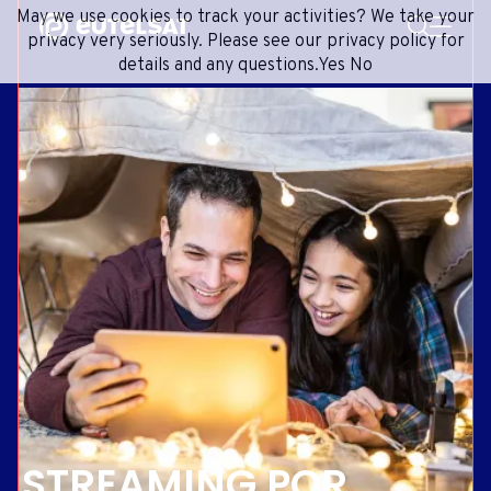
PESQUISA
May we use cookies to track your activities? We take your
Content
Menu
Footer
privacy very seriously. Please see our privacy policy for
details and any questions.
Yes
No
SERVIÇOS DE SATÉLITE
EXTRANET
FRENCH
REDE DE SATÉLITES
ADVANCE PORTAL
ENGLISH
ONEWEB LEO PARTNER PORTAL
PORTUGUESE
GRUPO
SPANISH
INVESTIDORES
MÍDIA
ENTRE EM CONTATO
STREAMING POR