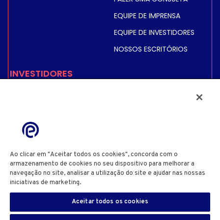
EQUIPE DE IMPRENSA
EQUIPE DE INVESTIDORES
NOSSOS ESCRITÓRIOS
INVESTIDORES
PREÇO E INFORMAÇÕES
SOBRE AÇÕES
INFORMAÇÕES FINANCEIRAS
INFORMAÇÕES
REGULAMENTADAS
Ao clicar em "Aceitar todos os cookies", concorda com o
ACIONISTAS
armazenamento de cookies no seu dispositivo para melhorar a
navegação no site, analisar a utilização do site e ajudar nas nossas
iniciativas de marketing.
Cookie Policy
POLÍTICA DE PRIVACIDADE
POLÍTICA DE COOKIES
DEFINIÇÕES DE COOKIES
Aceitar todos os cookies
TERMOS E CONDIÇÕES DE UTILIZAÇÃO DO SITE
PT
INFORMAÇÕES DO SITE
VULNERABILIDADES DE SEGURANÇA