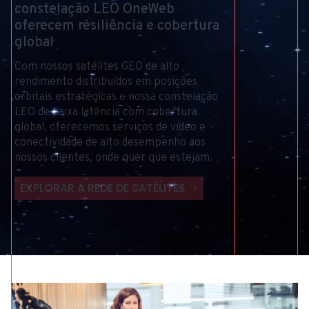
constelação
LEO
OneWeb
TELECOMUNICAÇÕES
oferecem
resiliência
e
cobertura
global
Com
nossos
satélites
GEO
de
alto
rendimento
distribuídos
em
posições
orbitais
estratégicas
e
nossa
constelação
LEO
de
baixa
latência
com
cobertura
global,
oferecemos
serviços
de
vídeo
e
conectividade
de
alto
desempenho
aos
nossos
clientes,
onde
quer
que
estejam.
EXPLORAR A REDE DE SATÉLITES