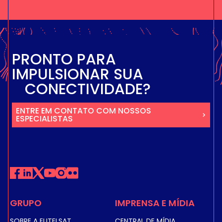
P
R
O
N
T
O
P
A
R
A
I
M
P
U
L
S
I
O
N
A
R
S
U
A
C
O
N
E
C
T
I
V
I
D
A
D
E
?
ENTRE EM CONTATO COM NOSSOS
ESPECIALISTAS
GRUPO
IMPRENSA E MÍDIA
SOBRE A EUTELSAT
CENTRAL DE MÍDIA