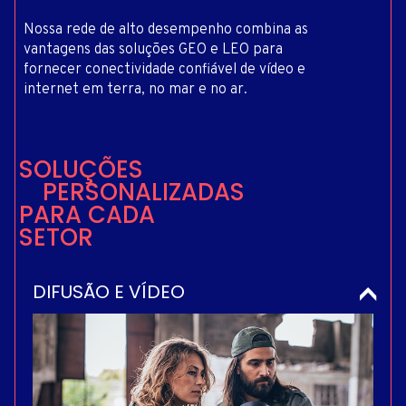
Nossa rede de alto desempenho combina as
vantagens das soluções GEO e LEO para
fornecer conectividade confiável de vídeo e
internet em terra, no mar e no ar.
S
O
L
U
Ç
Õ
E
S
P
E
R
S
O
N
A
L
I
Z
A
D
A
S
P
A
R
A
C
A
D
A
S
E
T
O
R
DIFUSÃO E VÍDEO