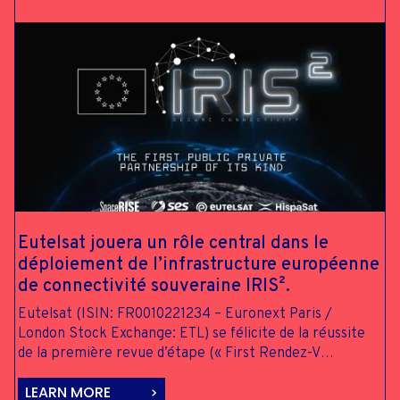
Eutelsat jouera
un rôle
central dans le
déploiement de
l’infrastructure
européenne
de
connectivité
souveraine
IRIS².
Eutelsat (ISIN: FR0010221234 – Euronext Paris /
London Stock Exchange: ETL) se félicite de la réussite
de la première revue d’étape (« First Rendez-V…
LEARN MORE