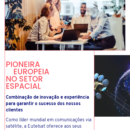
P
I
O
N
E
I
R
A
E
U
R
O
P
E
I
A
N
O
S
E
T
O
R
E
S
P
A
C
I
A
L
Combinação de inovação e experiência
para garantir o sucesso dos nossos
clientes
Como líder mundial em comunicações via
satélite, a Eutelsat oferece aos seus