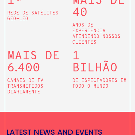
1ª
MAIS DE
40
REDE DE SATÉLITES
GEO-LEO
ANOS DE
EXPERIÊNCIA
ATENDENDO NOSSOS
CLIENTES
MAIS DE
1
6
.
400
BILHÃO
CANAIS DE TV
DE ESPECTADORES EM
TRANSMITIDOS
TODO O MUNDO
DIARIAMENTE
L
A
T
E
S
T
N
E
W
S
A
N
D
E
V
E
N
T
S