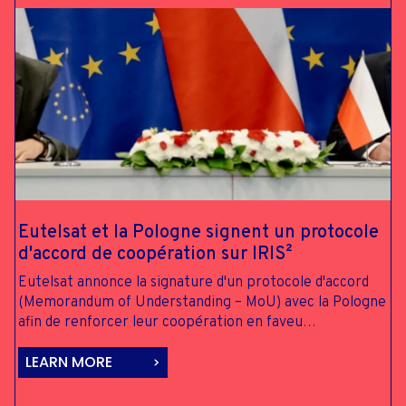
Eutelsat et la
Pologne signent
un protocole
d'accord de
coopération
sur IRIS²
Eutelsat annonce la signature d'un protocole d'accord
(Memorandum of Understanding – MoU) avec la Pologne
afin de renforcer leur coopération en faveu…
LEARN MORE