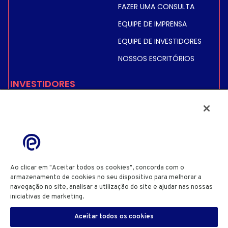
FAZER UMA CONSULTA
EQUIPE DE IMPRENSA
EQUIPE DE INVESTIDORES
NOSSOS ESCRITÓRIOS
INVESTIDORES
PREÇO E INFORMAÇÕES
SOBRE AÇÕES
INFORMAÇÕES FINANCEIRAS
INFORMAÇÕES
REGULAMENTADAS
Ao clicar em "Aceitar todos os cookies", concorda com o
ACIONISTAS
armazenamento de cookies no seu dispositivo para melhorar a
navegação no site, analisar a utilização do site e ajudar nas nossas
iniciativas de marketing.
Cookie Policy
POLÍTICA DE PRIVACIDADE
POLÍTICA DE COOKIES
DEFINIÇÕES DE COOKIES
Aceitar todos os cookies
TERMOS E CONDIÇÕES DE UTILIZAÇÃO DO SITE