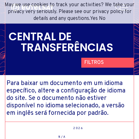
PESQUISA
May we use cookies to track your activities? We take your
Content
Menu
Footer
privacy very seriously. Please see our privacy policy for
details and any questions.
Yes
No
SERVIÇOS DE SATÉLITE
EXTRANET
FRENCH
CENTRAL DE
REDE DE SATÉLITES
ADVANCE PORTAL
ENGLISH
TRANSFERÊNCIAS
ONEWEB LEO PARTNER PORTAL
PORTUGUESE
GRUPO
SPANISH
FILTROS
INVESTIDORES
MÍDIA
Para baixar um documento em um idioma
FILTROS
específico, altere a configuração de idioma
ENTRE EM CONTATO
do site. Se o documento não estiver
ORDENAR POR
disponível no idioma selecionado, a versão
ANO
em inglês será fornecida por padrão.
TRIMESTRE
SETOR
2026
N/A