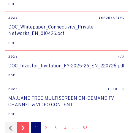
PDF
2026
INFORMATIVO
DOC_Whitepaper_Connectivity_Private-
Networks_EN_010426.pdf
PDF
2026
N/A
DOC_Investor_Invitation_FY-2025-26_EN_220726.pdf
PDF
2026
FOLHETO
MAJJANE FREE MULTISCREEN ON-DEMAND TV
CHANNEL & VIDEO CONTENT
PDF
1
2
3
4
...
53
Page
Page
Page
Page