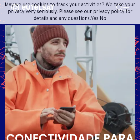
PESQUISA
May we use cookies to track your activities? We take your
Content
Menu
Footer
privacy very seriously. Please see our privacy policy for
details and any questions.
Yes
No
SERVIÇOS DE SATÉLITE
EXTRANET
FRENCH
REDE DE SATÉLITES
ADVANCE PORTAL
ENGLISH
ONEWEB LEO PARTNER PORTAL
PORTUGUESE
GRUPO
SPANISH
INVESTIDORES
MÍDIA
ENTRE EM CONTATO
CONECTIVIDADE PARA