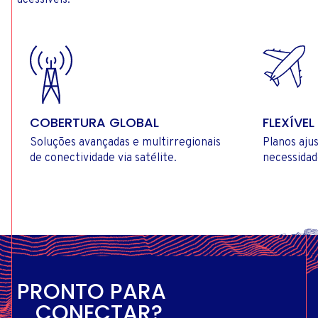
COBERTURA GLOBAL
FLEXÍVEL
Soluções avançadas e multirregionais
Planos aju
de conectividade via satélite.
necessidad
PRONTO PARA
CONECTAR?