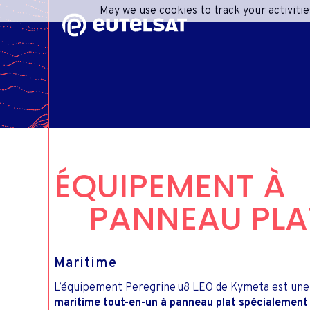
May we use cookies to track your activitie
Contenu
Menu
Pied de page
R
A
CONS
IN
ÉQUIPEMENT À
PANNEAU PLA
RESPO
INFO
CENT
Maritime
L’équipement Peregrine u8 LEO de Kymeta est une
maritime tout-en-un à panneau plat spécialement