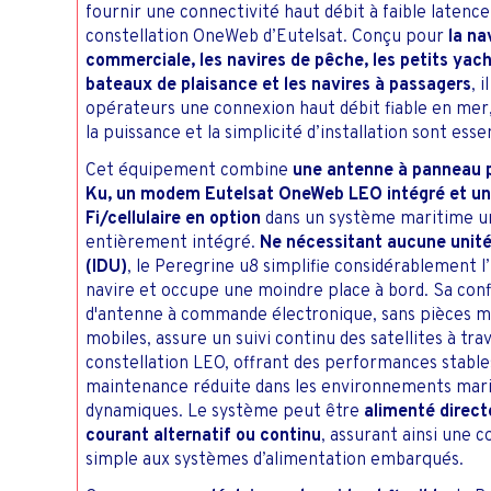
fournir une connectivité haut débit à faible latence 
C
constellation OneWeb d’Eutelsat. Conçu pour
la na
commerciale, les navires de pêche, les petits yach
bateaux de plaisance et les navires à passagers
, 
opérateurs une connexion haut débit fiable en mer,
la puissance et la simplicité d’installation sont essen
Cet équipement combine
une antenne à panneau 
Ku, un modem Eutelsat OneWeb LEO intégré et un
Fi/cellulaire en option
dans un système maritime u
entièrement intégré.
Ne nécessitant aucune unité
(IDU)
, le Peregrine u8 simplifie considérablement l
navire et occupe une moindre place à bord. Sa conf
d'antenne à commande électronique, sans pièces 
mobiles, assure un suivi continu des satellites à trav
constellation LEO, offrant des performances stable
maintenance réduite dans les environnements mar
dynamiques. Le système peut être
alimenté direc
courant alternatif ou continu
, assurant ainsi une 
simple aux systèmes d’alimentation embarqués.