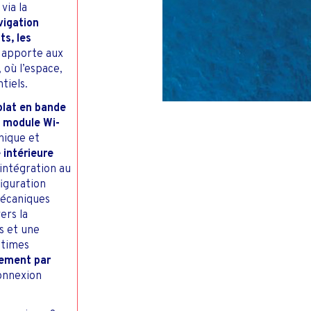
PÊCHE COMMERCI
ROUT
TV & INTERNET PME &
via la
ONTACTS INVESTISSEURS
DOMESTIQUE
vigation
ts, les
il apporte aux
 où l’espace,
tiels.
plat en bande
 module Wi-
nique et
 intérieure
’intégration au
iguration
mécaniques
ers la
s et une
itimes
tement par
connexion