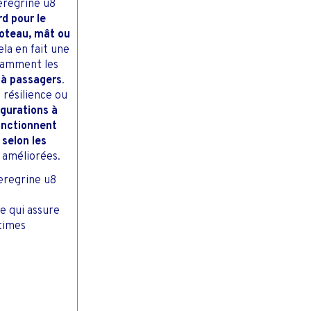
Peregrine u8
d pour le
poteau, mât ou
ela en fait une
otamment les
s à passagers
.
 résilience ou
igurations à
onctionnent
selon les
 améliorées.
eregrine u8
e qui assure
itimes