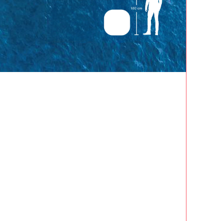
ALE
IER