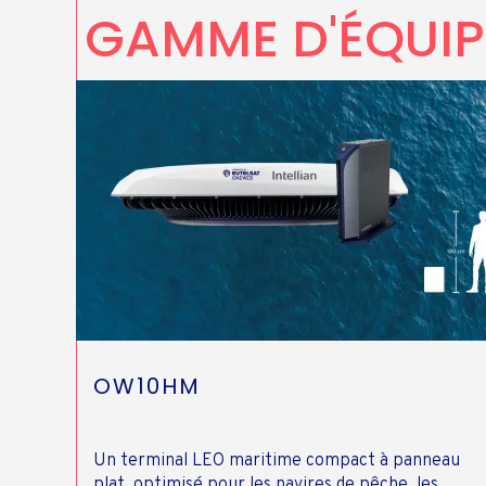
GAMME D'ÉQUIP
OW10HM
Un terminal LEO maritime compact à panneau
plat, optimisé pour les navires de pêche, les