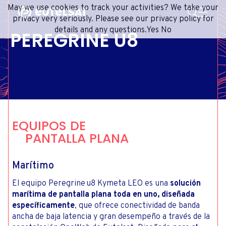
BUSCAR
May we use cookies to track your activities? We take your
Content
Menu
Footer
privacy very seriously. Please see our privacy policy for
details and any questions.
Yes
No
PEREGRINE U8
SERVICIOS SATELITALES
EXTRANET
FRENCH
RED DE SATÉLITES
ADVANCE PORTAL
ENGLISH
ONEWEB LEO PARTNER PORTAL
PORTUGUESE
GRUPO
SPANISH
INVERSORES
EQUIPOS DE
MEDIOS
PANTALLA PLANA
CONTACTO
Marítimo
El equipo Peregrine u8 Kymeta LEO es una
solución
marítima de pantalla plana toda en uno, diseñada
específicamente
, que ofrece conectividad de banda
ancha de baja latencia y gran desempeño a través de la