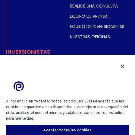
REALICE UNA CONSULTA
EQUIPO DE PRENSA
EQUIPO DE INVERSIONISTAS
NUESTRAS OFICINAS
INVERSIONISTAS
COTIZACIÓN BURSÁTIL E
INFORMACIÓN
INFORMACIÓN FINANCIERA
INFORMACIÓN REGULADA
ACCIONISTAS
Al hacer clic en “Aceptar todas las cookies”, usted acepta que las
cookies se guarden en su dispositivo para mejorar la navegación del
sitio, analizar el uso del mismo, y colaborar con nuestros estudios
POLÍTICA DE PRIVACIDAD
POLÍTICA DE COOKIES
para marketing.
Cookie Policy
CONFIGURACIÓN DE COOKIES
TÉRMINOS Y CONDICIONES DE USO DEL SITIO WEB
Aceptar todas las cookies
INFORMACIÓN DEL SITIO WEB