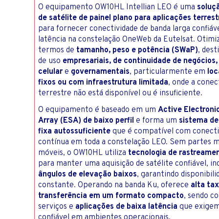
O equipamento OW10HL Intellian LEO é uma
soluç
TV E IN
CONTA
de satélite de painel plano para aplicações terrest
para fornecer conectividade de banda larga confiáve
latência na constelação OneWeb da Eutelsat. Otim
termos de
tamanho, peso e potência (SWaP)
, dest
de uso
empresariais, de continuidade de negócios,
celular
e
governamentais
, particularmente em
loc
fixos ou com infraestrutura limitada
, onde a conec
terrestre não está disponível ou é insuficiente.
O equipamento é baseado em um
Active Electroni
Array (ESA) de baixo perfil
e forma um
sistema de
fixa autossuficiente
que é compatível com conecti
contínua em toda a constelação LEO. Sem partes 
móveis, o OW10HL utiliza
tecnologia de rastreame
para manter uma aquisição de satélite confiável, in
ângulos de elevação baixos
, garantindo disponibili
constante. Operando na banda Ku, oferece
alta ta
transferência em um formato compacto
, sendo c
serviços e
aplicações de baixa latência
que exige
confiável em ambientes operacionais.