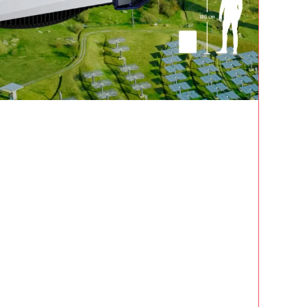
CA
IO