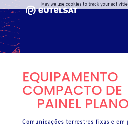
May we use cookies to track your activitie
Content
Menu
Footer
R
PREÇO
CON
IN
EQUIPAMENTO
COMPACTO DE
CENT
PAINEL PLAN
Comunicações terrestres fixas e em