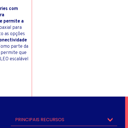
éries com
ra
e permite a
oaxial para
to as opções
onectividade
 Como parte da
 permite que
 LEO escalável
PRINCIPAIS RECURSOS