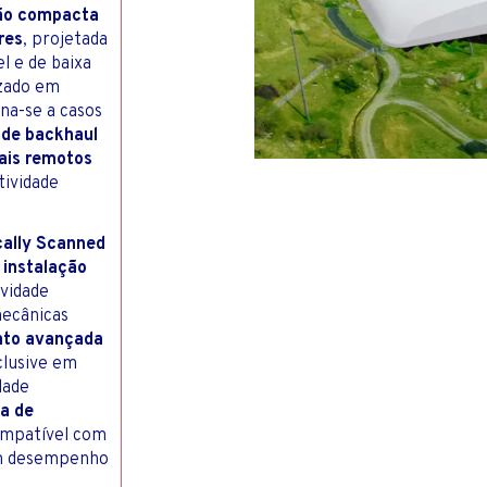
PES
RODOVIÁR
ão compacta
TERNET PARA RESIDÊNCIAS
TOS COM INVESTIDORES
res
, projetada
l e de baixa
izado em
ina-se a casos
 de backhaul
ais remotos
tividade
cally Scanned
 instalação
vidade
mecânicas
nto avançada
clusive em
dade
xa de
ompatível com
m desempenho