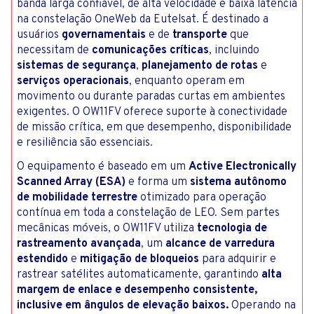
banda larga confiável, de alta velocidade e baixa latência
na constelação OneWeb da Eutelsat. É destinado a
usuários
governamentais
e de
transporte
que
necessitam de
comunicações críticas
, incluindo
sistemas de segurança
,
planejamento de rotas
e
serviços operacionais
, enquanto operam em
movimento ou durante paradas curtas em ambientes
exigentes. O OW11FV oferece suporte à conectividade
de missão crítica, em que desempenho, disponibilidade
e resiliência são essenciais.
O equipamento é baseado em um
Active Electronically
Scanned Array (ESA)
e forma um
sistema autônomo
de mobilidade terrestre
otimizado para operação
contínua em toda a constelação de LEO. Sem partes
mecânicas móveis, o OW11FV utiliza
tecnologia de
rastreamento avançada
, um
alcance de varredura
estendido
e
mitigação de bloqueios
para adquirir e
rastrear satélites automaticamente, garantindo
alta
margem de enlace e desempenho consistente,
inclusive em ângulos de elevação baixos.
Operando na