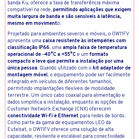
banda Ku, oferece a taxa de transferência máxima
compatível na rede,
permitindo aplicações que exigem
muita largura de banda e são sensíveis à latência,
mesmo em moviment
o.
Projetado para ambientes severos e móveis, o OW11FV
apresenta uma
caixa resistente às intempéries com
classificação IP66
, uma
ampla faixa de temperatura
operacional de -40°C a +55°C
e um
formato
compacto e leve que permite a instalação por uma
única pessoa
. Quando utilizado com o
kit adaptador de
montagem móvel
, o equipamento pode ser facilmente
integrado em veículos de diferentes tamanhos,
permitindo implantações flexíveis de mobilidade
terrestre. Um único cabo coaxial para alimentação e
dados simplifica a instalação, enquanto as opções de
Customer Network Exchange (CNX) oferecem
conectividade Wi-Fi e Ethernet
para redes de bordo.
Como parte da gama de equipamentos LEO da
Eutelsat, o OW11FV oferece uma solução de alta
capacidade, resiliente e escalável para conectividade