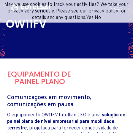
PESQUISA
May we use cookies to track your activities? We take your
Content
Menu
Footer
privacy very seriously. Please see our privacy policy for
details and any questions.
Yes
No
OW11FV
SERVIÇOS DE SATÉLITE
EXTRANET
FRENCH
REDE DE SATÉLITES
ADVANCE PORTAL
ENGLISH
ONEWEB LEO PARTNER PORTAL
PORTUGUESE
GRUPO
SPANISH
INVESTIDORES
EQUIPAMENTO DE
MÍDIA
PAINEL PLANO
ENTRE EM CONTATO
Comunicações em movimento,
comunicações em pausa
O equipamento OW11FV Intellian LEO é uma
solução de
painel plano de nível empresarial para mobilidade
terrestre
, projetada para fornecer conectividade de