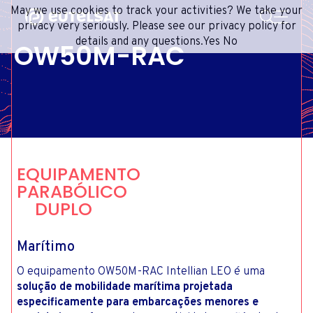
PESQUISA
May we use cookies to track your activities? We take your
Content
Menu
Footer
privacy very seriously. Please see our privacy policy for
details and any questions.
Yes
No
OW50M-RAC
SERVIÇOS DE SATÉLITE
EXTRANET
FRENCH
REDE DE SATÉLITES
ADVANCE PORTAL
ENGLISH
ONEWEB LEO PARTNER PORTAL
PORTUGUESE
GRUPO
SPANISH
INVESTIDORES
EQUIPAMENTO
MÍDIA
PARABÓLICO
DUPLO
ENTRE EM CONTATO
Marítimo
O equipamento OW50M-RAC Intellian LEO é uma
solução de mobilidade marítima projetada
especificamente para embarcações menores e