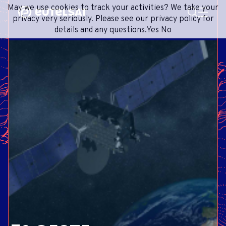
PESQUISA
May we use cookies to track your activities? We take your
Content
Menu
Footer
privacy very seriously. Please see our privacy policy for
details and any questions.
Yes
No
SERVIÇOS DE SATÉLITE
EXTRANET
FRENCH
REDE DE SATÉLITES
ADVANCE PORTAL
ENGLISH
ONEWEB LEO PARTNER PORTAL
PORTUGUESE
GRUPO
SPANISH
INVESTIDORES
MÍDIA
ENTRE EM CONTATO