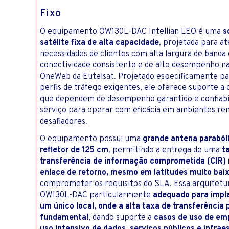
TV E IN
CONTA
Fixo
O equipamento OW130L-DAC Intellian LEO é uma
s
satélite fixa de alta capacidade
, projetada para a
necessidades de clientes com alta largura de band
conectividade consistente e de alto desempenho n
OneWeb da Eutelsat. Projetado especificamente pa
perfis de tráfego exigentes, ele oferece suporte a
que dependem de desempenho garantido e confiabi
serviço para operar com eficácia em ambientes re
desafiadores.
O equipamento possui uma
grande antena parabó
refletor de 125 cm
, permitindo a entrega de uma
t
transferência de informação comprometida (CIR) 
enlace de retorno, mesmo em latitudes muito bai
comprometer os requisitos do SLA. Essa arquitetu
OW130L-DAC particularmente
adequado para impl
um único local, onde a alta taxa de transferência p
fundamental
, dando suporte a
casos de uso de e