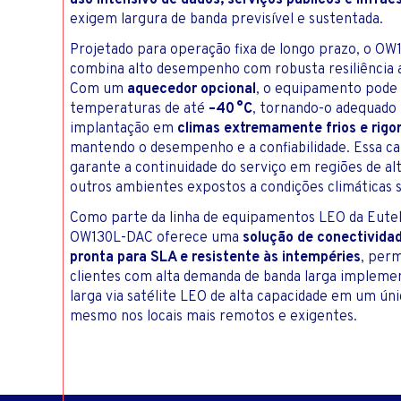
uso intensivo de dados, serviços públicos e infrae
exigem largura de banda previsível e sustentada.
Projetado para operação fixa de longo prazo, o O
combina alto desempenho com robusta resiliência 
Com um
aquecedor opcional
, o equipamento pode
temperaturas de até
–40 °C
, tornando-o adequado
implantação em
climas extremamente frios e rigo
mantendo o desempenho e a confiabilidade. Essa c
garante a continuidade do serviço em regiões de alt
outros ambientes expostos a condições climáticas 
Como parte da linha de equipamentos LEO da Eutel
OW130L-DAC oferece uma
solução de conectivida
pronta para SLA e resistente às intempéries
, perm
clientes com alta demanda de banda larga implem
larga via satélite LEO de alta capacidade em um únic
mesmo nos locais mais remotos e exigentes.