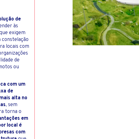
PES
RODOVIÁR
TERNET PARA RESIDÊNCIAS
TOS COM INVESTIDORES
olução de
tender às
a que exigem
a constelação
ra locais com
 organizações
lidade de
motos ou
lica com um
axa de
mais alta no
xas
, sem
ra torna o
antações em
or local é
mpresas com