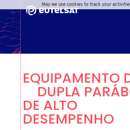
May we use cookies to track your activitie
Content
Menu
Footer
R
PREÇO
CON
IN
EQUIPAMENTO 
DUPLA PARÁB
CENT
DE ALTO
DESEMPENHO