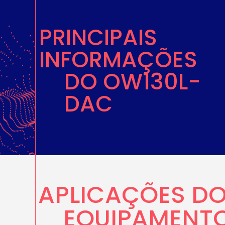
PRINCIPAIS
INFORMAÇÕES
DO OW130L-
DAC
APLICAÇÕES D
EQUIPAMENT