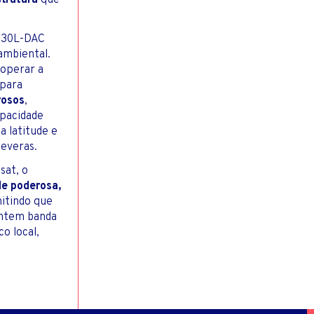
strutura
que
W130L-DAC
ambiental.
 operar a
 para
rosos
,
apacidade
a latitude e
severas.
sat, o
de poderosa,
itindo que
entem banda
o local,