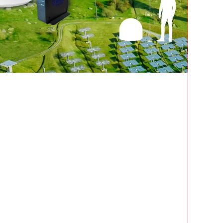
CA
IO