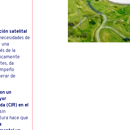
PES
POR CARRET
CONTACTOS PARA
SIÓN E INTERNET EN CASA
INVERSIONISTAS
ión satelital
 necesidades de
y una
és de la
ficamente
tes, da
sempeño
perar de
con un
yor
a (CIR) en el
 sin
tura hace que
a