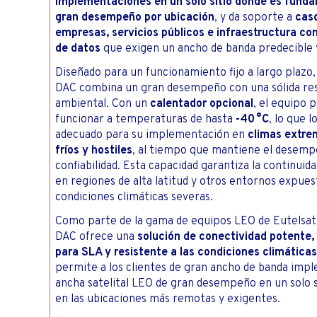
implementaciones en un solo sitio donde es fund
gran desempeño por ubicación
, y da soporte a
cas
empresas, servicios públicos e infraestructura co
de datos
que exigen un ancho de banda predecible 
Diseñado para un funcionamiento fijo a largo plazo
DAC combina un gran desempeño con una sólida res
ambiental. Con un
calentador opcional
, el equipo 
funcionar a temperaturas de hasta
-40 °C
, lo que l
adecuado para su implementación en
climas extr
fríos y hostiles
, al tiempo que mantiene el desemp
confiabilidad. Esta capacidad garantiza la continuida
en regiones de alta latitud y otros entornos expues
condiciones climáticas severas.
Como parte de la gama de equipos LEO de Eutelsat
DAC ofrece una
solución de conectividad potente,
para SLA y resistente a las condiciones climáticas
permite a los clientes de gran ancho de banda imp
ancha satelital LEO de gran desempeño en un solo si
en las ubicaciones más remotas y exigentes.