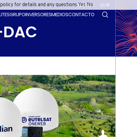
olicy for details and any questions.
Yes
No
SIGN IN
ES
BUSCAR
EXTRANET
ADVANCE PORTAL
FRENCH
ONEWEB LEO PARTNER PORTAL
ENGLISH
PORTUGUESE
SPANISH
LITES
GRUPO
INVERSORES
MEDIOS
CONTACTO
-DAC
ARA
TRE
LAS
 Y
DAS
BLE
RED
IVA
RIO
RIA
DEO
VIL
LEO
DISTRIBUCIÓN DTH
MULTIPANTALLA
ÁFRICA
SAT
ES
ES
ES
RES
LAS
IMO
ARA
MA
TDT, CABLE, ALIMENTACIÓN DE
GUÍA ELECTRÓNICA DE
IÓN
DEO
IAL
TAL
ÓN
AMÉRICA
RIA
.TV
ES
TE
ES
PROGRAMACIÓN DE SAT.TV
RED IP
E Y
LAS
 DE
DES
TAL
MAR
DEO
DAD
GÍA
PLATAFORMAS GESTIONADAS
ASIA PACÍFICO APAC
CANALES FAST
IÓN
ES
IAL
OS
IÓN
AL
CIO
NSA
LUD
SERVICIOS DE VIDEO HD Y UHD
CONTRIBUCIÓN
EUROPA
OS
 DE
ORIENTE MEDIO Y NORTE DE
OS
RÍA
IÓN
ÁFRICA (MENA)
R Y
IÓN
CA
O Y