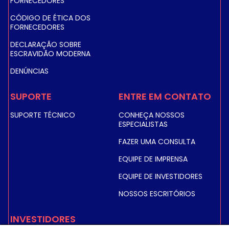
FORNECEDORES
cobertura e no desempenho.
CÓDIGO DE ÉTICA DOS
FORNECEDORES
Baseado na plataforma de última geração Airbus
Eurostar Neo, o satélite foi lançado em 2024.
DECLARAÇÃO SOBRE
ESCRAVIDÃO MODERNA
DENÚNCIAS
SUPORTE
ENTRE EM CONTATO
SUPORTE TÉCNICO
CONHEÇA NOSSOS
ESPECIALISTAS
FAZER UMA CONSULTA
EQUIPE DE IMPRENSA
EQUIPE DE INVESTIDORES
NOSSOS ESCRITÓRIOS
INVESTIDORES