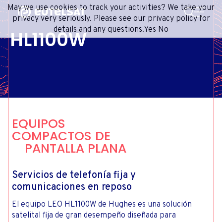
BUSCAR
May we use cookies to track your activities? We take your
Content
Menu
Footer
privacy very seriously. Please see our privacy policy for
details and any questions.
Yes
No
HL1100W
SERVICIOS SATELITALES
EXTRANET
FRENCH
RED DE SATÉLITES
ADVANCE PORTAL
ENGLISH
ONEWEB LEO PARTNER PORTAL
PORTUGUESE
GRUPO
SPANISH
INVERSORES
EQUIPOS
MEDIOS
COMPACTOS DE
PANTALLA PLANA
CONTACTO
Servicios de telefonía fija y
comunicaciones en reposo
El equipo LEO HL1100W de Hughes es una solución
satelital fija de gran desempeño diseñada para