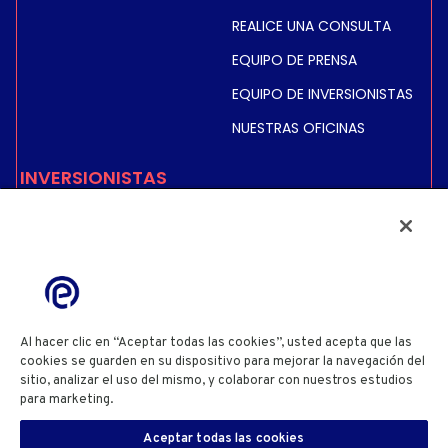
REALICE UNA CONSULTA
EQUIPO DE PRENSA
EQUIPO DE INVERSIONISTAS
NUESTRAS OFICINAS
INVERSIONISTAS
COTIZACIÓN BURSÁTIL E
INFORMACIÓN
INFORMACIÓN FINANCIERA
INFORMACIÓN REGULADA
ACCIONISTAS
Al hacer clic en “Aceptar todas las cookies”, usted acepta que las
cookies se guarden en su dispositivo para mejorar la navegación del
sitio, analizar el uso del mismo, y colaborar con nuestros estudios
POLÍTICA DE PRIVACIDAD
POLÍTICA DE COOKIES
para marketing.
Cookie Policy
CONFIGURACIÓN DE COOKIES
TÉRMINOS Y CONDICIONES DE USO DEL SITIO WEB
Aceptar todas las cookies
INFORMACIÓN DEL SITIO WEB