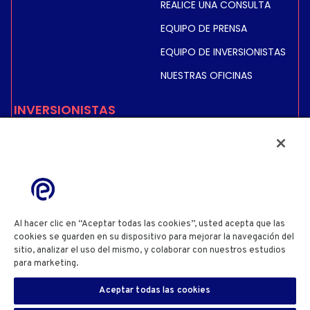
REALICE UNA CONSULTA
EQUIPO DE PRENSA
EQUIPO DE INVERSIONISTAS
NUESTRAS OFICINAS
INVERSIONISTAS
COTIZACIÓN BURSÁTIL E
INFORMACIÓN
INFORMACIÓN FINANCIERA
INFORMACIÓN REGULADA
ACCIONISTAS
Al hacer clic en “Aceptar todas las cookies”, usted acepta que las
cookies se guarden en su dispositivo para mejorar la navegación del
sitio, analizar el uso del mismo, y colaborar con nuestros estudios
POLÍTICA DE PRIVACIDAD
POLÍTICA DE COOKIES
para marketing.
Cookie Policy
CONFIGURACIÓN DE COOKIES
TÉRMINOS Y CONDICIONES DE USO DEL SITIO WEB
Aceptar todas las cookies
INFORMACIÓN DEL SITIO WEB
DIVULGACIÓN DE INFORMACIÓN SOBRE SEGURIDAD
ES