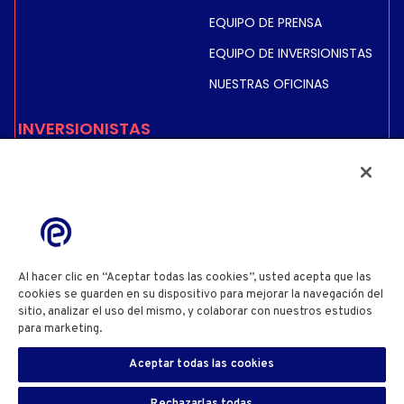
EQUIPO DE PRENSA
EQUIPO DE INVERSIONISTAS
NUESTRAS OFICINAS
INVERSIONISTAS
COTIZACIÓN BURSÁTIL E
INFORMACIÓN
INFORMACIÓN FINANCIERA
INFORMACIÓN REGULADA
ACCIONISTAS
Al hacer clic en “Aceptar todas las cookies”, usted acepta que las
cookies se guarden en su dispositivo para mejorar la navegación del
sitio, analizar el uso del mismo, y colaborar con nuestros estudios
POLÍTICA DE PRIVACIDAD
POLÍTICA DE COOKIES
para marketing.
Cookie Policy
CONFIGURACIÓN DE COOKIES
TÉRMINOS Y CONDICIONES DE USO DEL SITIO WEB
Aceptar todas las cookies
INFORMACIÓN DEL SITIO WEB
DIVULGACIÓN DE INFORMACIÓN SOBRE SEGURIDAD
ES