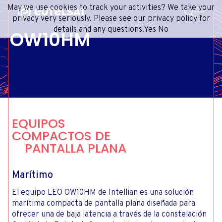
BUSCAR
May we use cookies to track your activities? We take your
Content
Menu
Footer
privacy very seriously. Please see our privacy policy for
details and any questions.
Yes
No
OW10HM
SERVICIOS SATELITALES
EXTRANET
FRENCH
RED DE SATÉLITES
ADVANCE PORTAL
ENGLISH
ONEWEB LEO PARTNER PORTAL
PORTUGUESE
GRUPO
SPANISH
INVERSORES
EQUIPOS
MEDIOS
COMPACTOS DE
PANTALLA PLANA
CONTACTO
Marítimo
El equipo LEO OW10HM de Intellian es una solución
marítima compacta de pantalla plana diseñada para
ofrecer una de baja latencia a través de la constelación