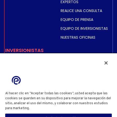
EXPERTOS
REALICE UNA CONSULTA
EQUIPO DE PRENSA
EQUIPO DE INVERSIONISTAS
NUESTRAS OFICINAS
INVERSIONISTAS
COTIZACIÓN BURSÁTIL E
INFORMACIÓN
INFORMACIÓN FINANCIERA
INFORMACIÓN REGULADA
ACCIONISTAS
Al hacer clic en “Aceptar todas las cookies”, usted acepta que las
cookies se guarden en su dispositivo para mejorar la navegación del
sitio, analizar el uso del mismo, y colaborar con nuestros estudios
POLÍTICA DE PRIVACIDAD
POLÍTICA DE COOKIES
para marketing.
Cookie Policy
CONFIGURACIÓN DE COOKIES
TÉRMINOS Y CONDICIONES DE USO DEL SITIO WEB