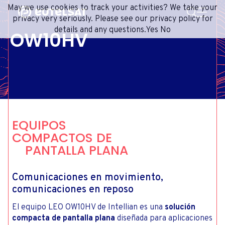
BUSCAR
May we use cookies to track your activities? We take your
Content
Menu
Footer
privacy very seriously. Please see our privacy policy for
details and any questions.
Yes
No
OW10HV
SERVICIOS SATELITALES
EXTRANET
FRENCH
RED DE SATÉLITES
ADVANCE PORTAL
ENGLISH
ONEWEB LEO PARTNER PORTAL
PORTUGUESE
GRUPO
SPANISH
INVERSORES
EQUIPOS
MEDIOS
COMPACTOS DE
PANTALLA PLANA
CONTACTO
Comunicaciones en movimiento,
comunicaciones en reposo
El equipo LEO OW10HV de Intellian es una
solución
compacta de pantalla plana
diseñada para aplicaciones